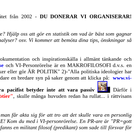
ätet från 2002
-
DU
DONERAR VI ORGANISERAR!
re? Hjälp oss att gör en statistik om vad är bäst som gagnar
yser? osv. Vi kommer att bemöta dina tips, önskningar så
dokumentation och inspirationskälla i allmänt tänkande och
se
och
VI-Personrörelse är en MAKROFILOSOFI d.v.s. en
eller gör ÄR POLITIK" 2)-"Alla politiska ideologier har
Se vidare en bredare syn på saker genom att klicka på:
www.vi-
ra pacifist betyder inte att vara passiv
Därför i
btier"
, skulle många huvuden redan ha rullat... i rättvisans
man får akta sig för att tro att det skulle vara en personlig
 Kom du med i VI-personrörelse. En PR-are är "PR=gott
ns en militant filosof (predikant) som sade till försvar för