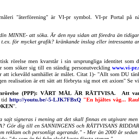
leri "återförening" är VI-pr symbol. VI-pr Portal på n
r din MINNE- att söka.
Är den nya sidan att föredra än tidiga
r mycket grafik? kränkande inslag eller intressanta anal
itisk rörelse men kvarstår i sin ursprungliga identitet som 
er som söker sig till en ständig personutveckling
www.vi-pr.
evåld samhället är målet. Citat 1)- "Allt som DU tänker 
l egen realisation är ett sätt att förbryta sig mot ett axiom" 
ersonrörelse (PPP): VÅRT MÅL ÄR RÄTTVISA.
Att va
 tid
http://youtu.be/-5-LJK7FBxQ
"En hjältes väg... Rau
OKEN
"
.
a sajt signeras i mening att det skall finnas en utgivare men 
? Gör dig till en SANNINGENS och RÄTTVISANS RIDDARE!
 reklam och personligt agerande." - Mer än 2000 år sedan fan
s: "du som är fri från skuld kasta första stenen.
"