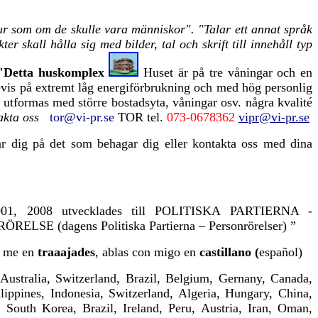
jur som om de skulle vara människor". "Talar ett annat språk
 skall hålla sig med bilder, tal och skrift till innehåll typ
"Detta huskomplex
Huset är på tre våningar och en
evis på extremt låg energiförbrukning och med hög personlig
 utformas med större bostadsyta, våningar osv. några kvalité
akta oss
tor@vi-pr.se
TOR tel.
073-0678362
vipr@vi-pr.se
erar dig på det som behagar dig eller kontakta oss med dina
2008 utvecklades till POLITISKA PARTIERNA -
ELSE (dagens Politiska Partierna – Personrörelser) ”
n me en
traaajades
, ablas con migo en
castillano (
español)
Australia, Switzerland, Brazil, Belgium, Gernany, Canada,
ippines, Indonesia, Switzerland, Algeria, Hungary, China,
 South Korea, Brazil, Ireland, Peru, Austria, Iran, Oman,