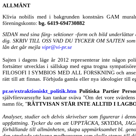
ALLMÄNT
Klivia nobilis med i bakgrunden konstnärs GAM muralmå
föreningskonto:
bg. 6419-694730882
SIDAN med sina färg- sektioner -form och bild underlätta
dig.
SKRIV TILL OSS VAD DU TYCKER OM SAJTEN som t.ex. fö
lån det går mejla
vipr@vi-pr.se
Sajten i dagens läge år 2012 representerar inte någon pol
fortsätter utvecklas i sällskap med egna trogna sympatisör
FILOSOFI I SYMBIOS MED ALL FORSKNING och anser att ick
rätt till att finnas. Förbjuda gamla eller nya ideologier til
pr.se/extraktioniskt_politik.htm
Politiska Partier P
självförsvarssyfte kan tankar sväva "Om det vore svärdens
namn för,
"
RÄTTVISAN STÅR INTE ALLTID I LAGB
Analyser, studier och delvis skrivelser som figurerar i denn
uppfattning. Tycker du om att UPPTÄCKA, SKYDDA, JAGA
förhållande till allmänheten, skapa uppmärksamhet bl. genom
den utpekade utslagna medborgaren som skulle stenas till död