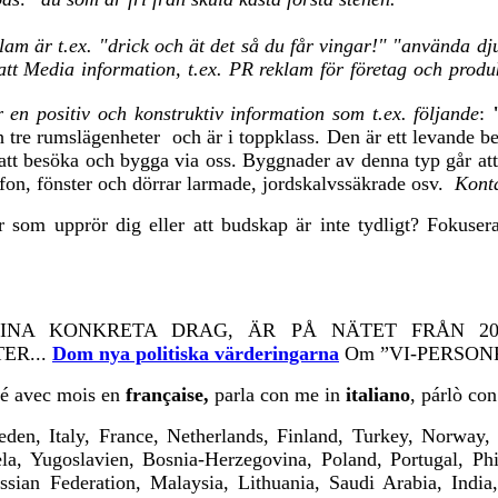
eklam är t.ex. "drick och ät det så du får vingar!" "använda d
 Media information, t.ex. PR reklam för företag och produkter
 en positiv och konstruktiv information som t.ex. följande
:
h tre rumslägenheter och är i toppklass. Den är ett levande b
att besöka och bygga via oss. Byggnader av denna typ går att
efon, fönster och dörrar larmade, jordskalvssäkrade osv.
Kont
ker som upprör dig eller att budskap är inte tydligt? Fokus
SINA KONKRETA DRAG, ÄR PÅ NÄTET FRÅN 2001, 
ER...
Dom nya politiska värderingarna
Om ”VI-PERSONRÖR
lé avec mois en
française,
parla con me in
italiano
, párlò co
den, Italy, France, Netherlands, Finland, Turkey, Norway, 
, Yugoslavien, Bosnia-Herzegovina, Poland, Portugal, Phil
sian Federation, Malaysia, Lithuania, Saudi Arabia, India,