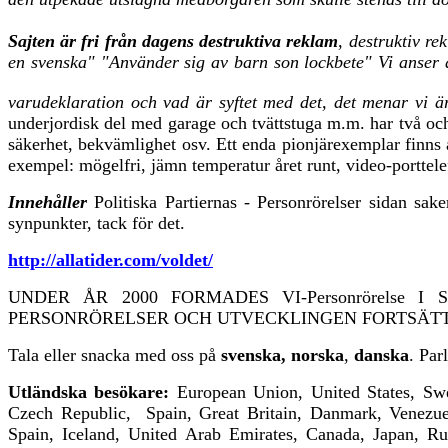
Sajten är fri från dagens destruktiva reklam
, destruktiv r
en svenska" "Använder sig av barn son lockbete" Vi anser att
varudeklaration och vad är syftet med det, det menar vi är
underjordisk del med garage och tvättstuga m.m. har två oc
säkerhet, bekvämlighet osv. Ett enda pionjärexemplar finns 
exempel: mögelfri, jämn temperatur året runt, video-porttel
Innehåller
Politiska Partiernas - Personrörelser sidan sa
synpunkter, tack för det.
http://allatider.com/voldet/
UNDER ÅR 2000 FORMADES VI-Personrörelse I 
PERSONRÖRELSER OCH UTVECKLINGEN FORTSÄTT
Tala eller snacka med oss på
svenska, norska
,
danska
. Par
Utländska besökare
:
European Union, United States, Swe
Czech Republic, Spain, Great Britain, Danmark, Venezuela
Spain, Iceland, United Arab Emirates, Canada, Japan, Rus