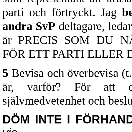
parti och förtryckt. Jag
b
andra SvP
deltagare, leda
är PRECIS SOM DU N
FÖR ETT PARTI ELLER
5
Bevisa och överbevisa (t.
är, varför? För att 
självmedvetenhet och besl
DÖM INTE I FÖRHAN