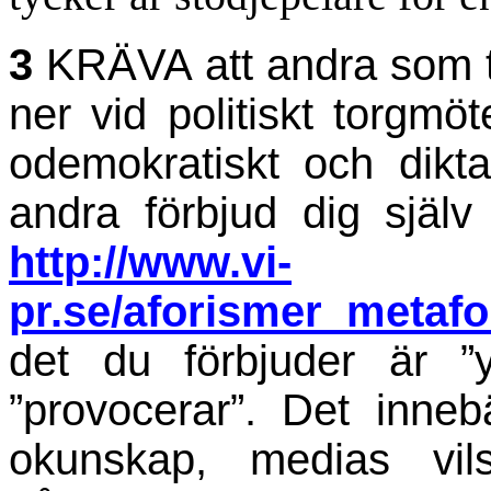
3
KRÄVA att andra som tä
ner vid politiskt torgmöt
odemokratiskt och dikta
andra förbjud dig själ
http://www.vi-
pr.se/aforismer_metafo
det du förbjuder är ”yt
”provocerar”. Det inneb
okunskap, medias vil