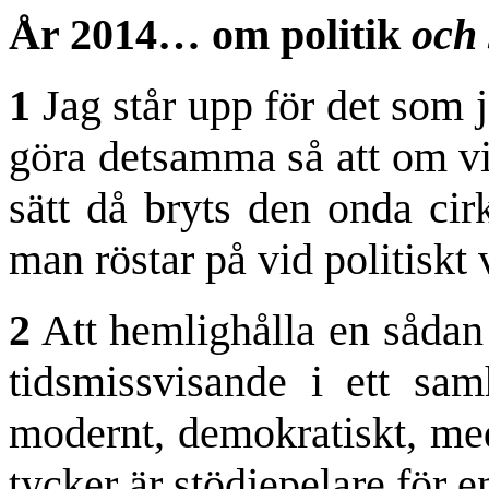
År 2014… om politik
och 
1
Jag står upp för det som j
göra detsamma så att om vi
sätt då bryts den onda cir
man röstar på vid politiskt 
2
Att hemlighålla en sådan 
tidsmissvisande i ett sam
modernt, demokratiskt, med 
tycker är stödjepelare för e