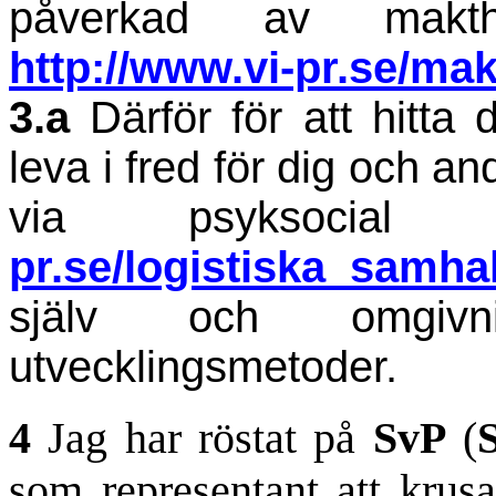
påverkad av maktha
http://www.vi-pr.se/m
3.a
Därför för att hitta 
leva i fred för dig och 
via psyksocia
pr.se/logistiska_samha
själv och omgiv
utvecklingsmetoder.
4
Jag har röstat på
SvP
(
som representant att krusa