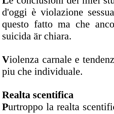
L
e conclusioni dei miei stu
d'oggi è violazione sessua
questo fatto ma che anco
suicida är chiara.
V
iolenza carnale e tende
piu che individuale.
Realta scentifica
P
urtroppo la realta scentif