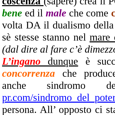
coscenza
(sapere) crea i
bene
ed il
male
che come
volta DA il dualismo dell
sè stesse stanno nel
mare d
(dal dire al fare c’è dimezz
L’ingano
dunque
è suc
concorrenza
che produ
anche sindromo 
pr.com/sindromo_del_pote
persona. All’ opposto ci s