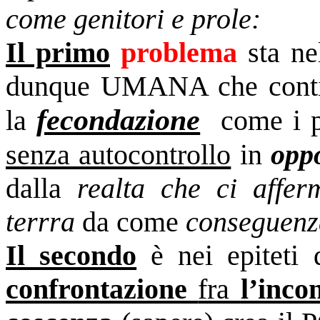
come genitori e prole:
Il primo
problema
sta ne
dunque UMANA che contien
fecondazione
la
come i pia
senza autocontrollo
in
opp
dalla
realta che ci affe
terrra
da come
conseguenz
Il secondo
è nei epiteti d
confrontazione
fra
l’inc