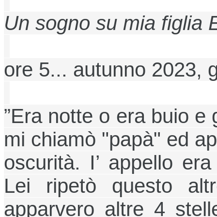
Un sogno su mia figlia
ore 5... autunno 2023, 
”Era notte o era buio e
mi chiamò "papà" ed app
oscurità.
I’ appello era
Lei ripetò questo al
apparvero altre 4 stel