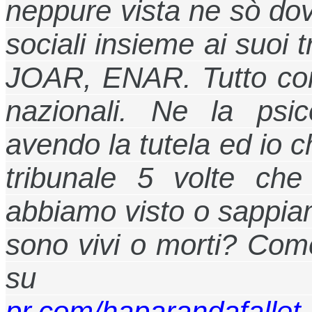
neppure vista ne sò dov’
sociali insieme ai suoi t
JOAR, ENAR. Tutto con
nazionali. Ne la psi
avendo la tutela ed io che
tribunale 5 volte ch
abbiamo visto o sappiam
sono vivi o morti? Com
s
pr.com/haparandafallet