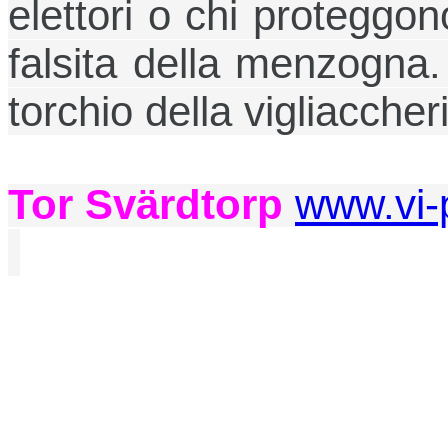
elettori o chi proteggo
falsita della menzogna
torchio della vigliaccher
T
or Svärdtorp
www.vi-